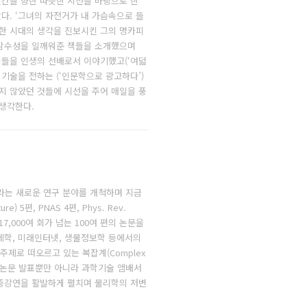
간을 향한 따뜻한 시선을 바탕으로 한
. ‘그녀의 자전거가 내 가슴속으로 들
은 한 시대의 생각을 진보시킨 그의 명카피
 감수성을 일깨워준 책들을 소개했으며
가치들을 인생의 선배로서 이야기했고(‘여덟
기술을 전하는 (‘인문학으로 광고하다’)
지 않았던 것들에 시선을 주어 매일을 풍
생각한다.
’라는 새로운 연구 분야를 개척하며 지금
 5편, PNAS 4편, Phys. Rev.
17,000여 회가 넘는 100여 편의 논문을
경제학, 미래인터넷, 생물정보학 등에서의
주제로 떠오르고 있는 복잡계(Complex
학술 논문 발표뿐만 아니라 과학기술 앰배서
중강연을 활발하게 펼치며 물리학의 저변