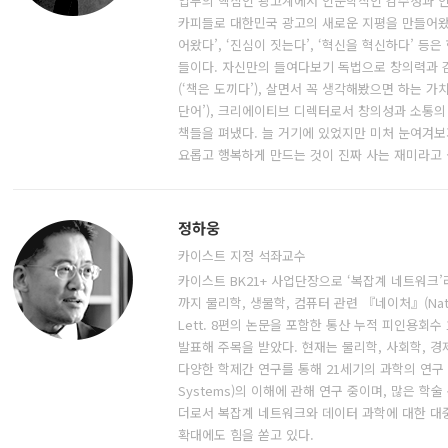
업무의 핵심인 광고계에서 인문학적인 감수성과 인
카피들로 대한민국 광고의 새로운 지평을 만들어왔다
어왔다’, ‘진심이 짓는다’, ‘혁신을 혁신하다’ 등
들이다. 자신만의 들여다보기 독법으로 창의력과
(‘책은 도끼다’), 살면서 꼭 생각해봤으면 하는 
단어’), 크리에이티브 디렉터로서 창의성과 소통의 
책들을 펴냈다. 늘 거기에 있었지만 미처 눈여겨보
요롭고 행복하게 만드는 것이 진짜 사는 재미라고 
정하웅
카이스트 지정 석좌교수
카이스트 BK21+ 사업단장으로 ‘복잡계 네트워크
까지 물리학, 생물학, 컴퓨터 관련 『네이처』(Nature)
Lett. 8편의 논문을 포함한 통산 누적 피인용회수 
발표해 주목을 받았다. 현재는 물리학, 사회학, 
다양한 학제간 연구를 통해 21세기의 과학의 연구 
Systems)의 이해에 관해 연구 중이며, 많은 
더로서 복잡계 네트워크와 데이터 과학에 대한 대
확대에도 힘을 쏟고 있다.