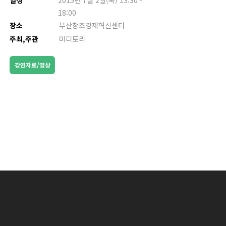
일정
2015년 7월 2일(목) 13:30 -
18:00
장소
부산창조경제혁신센터
주최,주관
미디토리
강연자료/영상