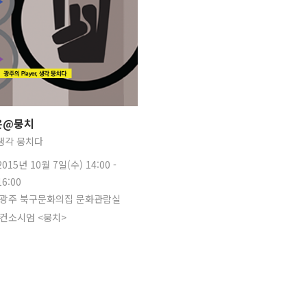
온@뭉치
 생각 뭉치다
2015년 10월 7일(수) 14:00 -
16:00
광주 북구문화의집 문화관람실
컨소시엄 <뭉치>