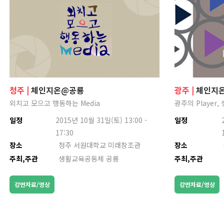
청주 |
체인지온@공룡
광주 |
체인지
외치고 모으고 행동하는 Media
광주의 Player,
일정
2015년 10월 31일(토) 13:00 -
일정
17:30
장소
청주 서원대학교 미래창조관
장소
주최,주관
생활교육공동체 공룡
주최,주관
강연자료/영상
강연자료/영상