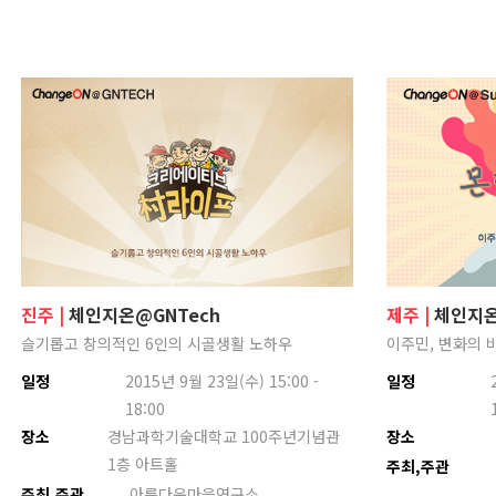
진주 |
체인지온@GNTech
제주 |
체인지온
슬기롭고 창의적인 6인의 시골생활 노하우
이주민, 변화의 
일정
2015년 9월 23일(수) 15:00 -
일정
18:00
장소
경남과학기술대학교 100주년기념관
장소
1층 아트홀
주최,주관
주최,주관
아름다운마을연구소