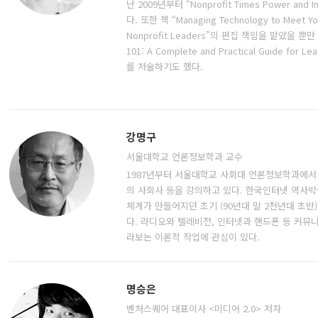
난 2009년부터 “Nonprofit Times Power and 
다. 또한 책 “Managing Technology to Meet Your
Nonprofit Leaders”의 편집 책임을 맡았을 뿐만 아
101: A Complete and Practical Guide for L
를 저술하기도 했다.
강명구
서울대학교 언론정보학과 교수
1987년부터 서울대학교 사회대 언론정보학과에서
의 사회사 등을 강의하고 있다. 한국인터넷 역사박
체계가 만들어지던 초기 (90년대 말 2천년대 초반
다. 라디오와 텔레비전, 인터넷과 핸드폰 등 커
라보는 이론적 작업에 관심이 있다.
명승은
벤처스퀘어 대표이사 <미디어 2.0> 저자