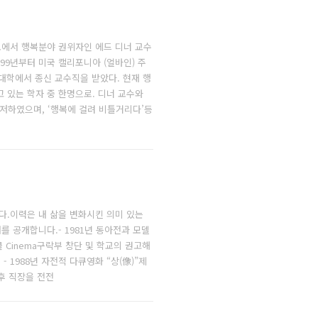
교에서 행복분야 권위자인 에드 디너 교수
99년부터 미국 캘리포니아 (얼바인) 주
 대학에서 종신 교수직을 받았다. 현재 행
 있는 학자 중 한명으로. 디너 교수와
ng’을 편저하였으며, ‘행복에 걸려 비틀거리다’등
다.이력은 내 삶을 변화시킨 의미 있는
 공개합니다.- 1981년 동아전과 모델
써클 Cinema구락부 창단 및 학교의 권고해
트 - 1988년 자전적 다큐영화 “상(像)”제
이후 직장을 전전