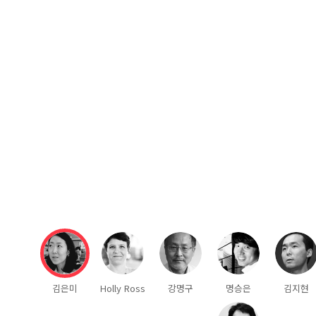
김은미
Holly Ross
강명구
명승은
김지현