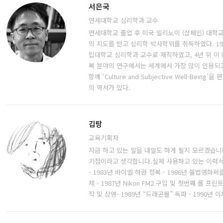
서은국
연세대학교 심리학과 교수
연세대학교 졸업 후 미국 일리노이 (샴페인) 대학
의 지도를 받고 심리학 박사학위를 취득하였다. 19
립대학교 심리학과 교수로 재직하였고, 4년 뒤 이
복 분야의 연구에서는 세계에서 가장 많이 인용되고
함께 ‘Culture and Subjective Well-Bei
의 역서가 있다.
김탕
교육기획자
지금 하고 있는 일을 내일도 하게 될지 모르겠습니
기점이라고 생각합니다.실제 사용하고 있는 이력서를
- 1983년 바이엘 하권 정복 - 1986년 불법영화
체 - 1987년 Nikon FM2 구입 및 첫번째 롤 프린
작 및 상영- 1989년 “드래곤볼” 독파 - 1990년 