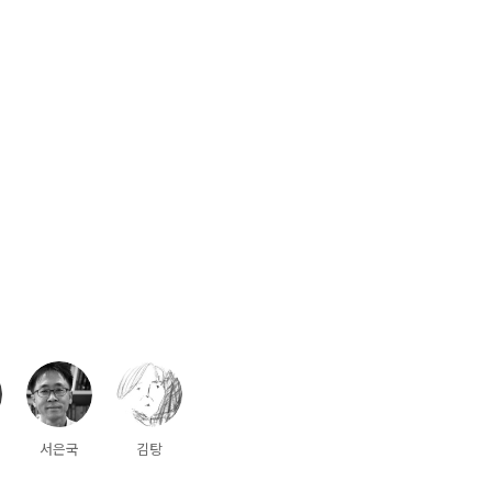
서은국
김탕