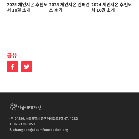
2025 체인지온 추천도
2025 체인지온 컨퍼런
2024 체인지온 추천도
2
서 10권 소개
스 후기
서 10권 소개
스
공유
Facebook
Twitter
(우)04526, 서울특별시 중구 남대문로5길 47, 402호
T. 02-2138-6853
E.
changeon@daumfoundation.org