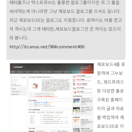
태터툴즈나 텍스트큐브도 훌륭한 블로그툴이지만 꼭 그 툴을
써야하는게 아니라면 그냥 제로보드 블로그를 쓰셔도 됩니다.
최근 제로보드XE는 블로그도 지원합니다. 원하시는 바를 얻고
자 하시는데 그게 태터든,제로보드블로그건 큰 차이는 없으리
라 봅니다.
http://itcanus.net/96#comment406
제로보드4를 포
함하여 그누보
드, 워드프레스
등 다양한 툴로
구축된 홈페이
지의 글과 자료
를 백업하여 제
로보드XE로 이