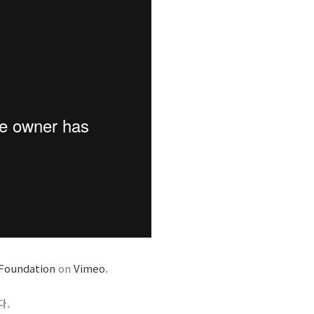
Foundation
on
Vimeo
.
다.