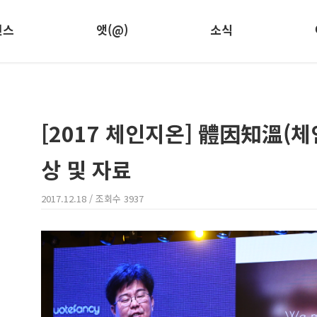
런스
앳(@)
소식
[2017 체인지온] 體因知溫(체
상 및 자료
2017.12.18
/ 조회수
3937