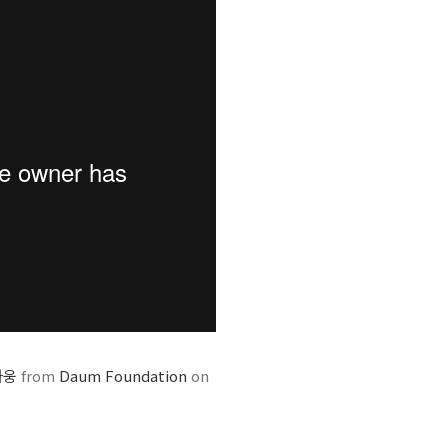
하웅
from
Daum Foundation
on