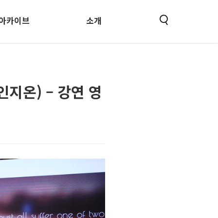
아카이브
소개
인지온) – 강연 영