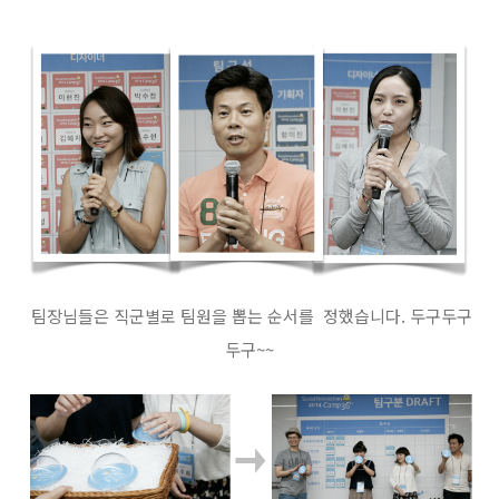
팀장님들은 직군별로 팀원을 뽑는 순서를 정했습니다. 두구두구
두구~~