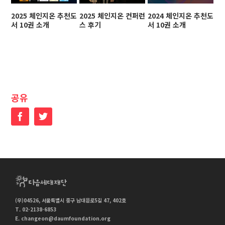
2025 체인지온 추천도
2025 체인지온 컨퍼런
2024 체인지온 추천도
2
서 10권 소개
스 후기
서 10권 소개
스
공유
Facebook
Twitter
(우)04526, 서울특별시 중구 남대문로5길 47, 402호
T. 02-2138-6853
E.
changeon@daumfoundation.org