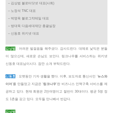
– 김상범 블로터닷넷 대표(사회)
– 노정석 TNC 대표
– 박영욱 블로그칵테일 대표
– 방대욱 다음세대재단 총괄실장
– 신동호 위키넷 대표
김상범
: 어려운 발걸음들 해주셨다. 감사드린다. 대체로 낯익은 분들
이 많으신데, 새로운 손님도 보인다. 링크나우를 서비스하는 위키넷
신동호 대표님이시다. 잠깐 소개 부탁드린다.
신동호
: 오랫동안 기자 생활을 했다. 이후, 보도자료 통신사인 ‘
뉴스와
이어
‘를 만들었고 지금은 ‘
링크나우
‘란 비즈니스 인맥구축 서비스를 제
공하고 있다. 현재 회원은 2만여명이고 절반이 30대이다. 평균 5명 정
도 1촌을 갖고 있다. 모두들 만나봬서 반갑다.
김상범