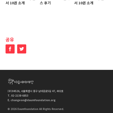
서 10권 소개
스 후기
서 10권 소개
스
공유
Facebook
Twitter
(우)04526, 서울특별시 중구 남대문로5길 47, 402호
T. 02-2138-6853
E.
changeon@daumfoundation.org
© 2026 Daumfoundation All Rights Reserved.