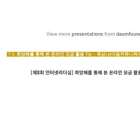
View more
presentations
from
daumfoun
7-3. 희망해를 통해 본 온라인 모금 활용 Tip – 육심나(다음커뮤니케
[제8회 인터넷리더십] 희망해를 통해 본 온라인 모금 활용 