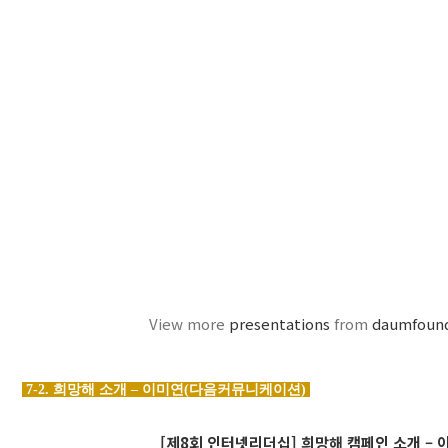
View more
presentations
from
daumfoun
7-2. 희망해 소개 – 이미연(다음커뮤니케이션)
[제8회 인터넷리더십] 희망해 캠페인 소개 – 