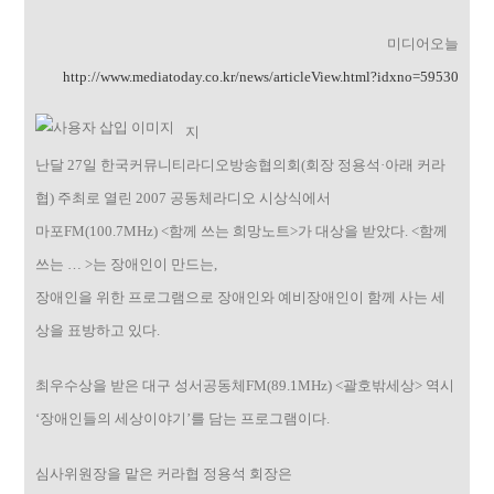
미디어오늘
http://www.mediatoday.co.kr/news/articleView.html?idxno=59530
지
난달 27일 한국커뮤니티라디오방송협의회(회장 정용석·아래 커라
협) 주최로 열린 2007 공동체라디오 시상식에서
마포FM(100.7MHz) <함께 쓰는 희망노트>가 대상을 받았다. <함께
쓰는 … >는 장애인이 만드는,
장애인을 위한 프로그램으로 장애인와 예비장애인이 함께 사는 세
상을 표방하고 있다.
최우수상을 받은 대구 성서공동체FM(89.1MHz) <괄호밖세상> 역시
‘장애인들의 세상이야기’를 담는 프로그램이다.
심사위원장을 맡은 커라협 정용석 회장은