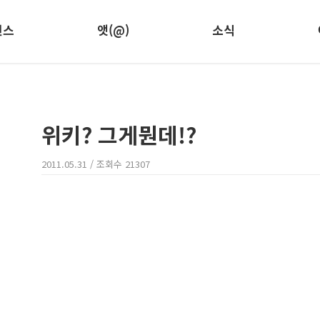
런스
앳(@)
소식
위키? 그게뭔데!?
2011.05.31
/ 조회수
21307