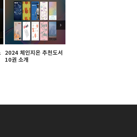
스
2024 체인지온 추천도서
2024 체인지온 컨퍼런스
[2
10권 소개
후기
현
소