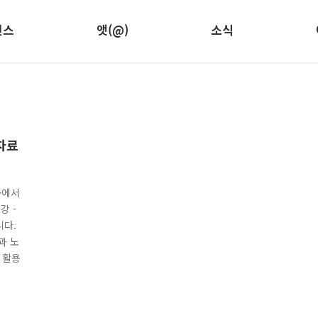
런스
앳(@)
소식
자료
>에서
강 -
니다.
과 노
 활용