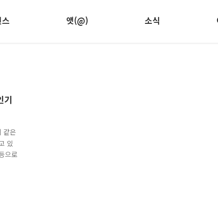
런스
앳(@)
소식
 인기
제 같은
고 있
 등으로