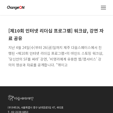
[제10회 인터넷 리더십 프로그램] 워크샵, 강연 자
료 공유
지난 4월 24일(수)부터 26(금)일까지 제주 다음스페이스에서 진
행된 <제10회 인터넷 리더십 프로그램>의 마인드 스토밍 워크샵,
'당신만의 SF를 써라' 강연, '비영리에게 유용한 웹/앱서비스' 강
의의 영상과 자료를 공개합니다. "엮이고
(우)04526, 서울특별시 중구 남대문로5길 47, 402호
T. 02-2138-6853