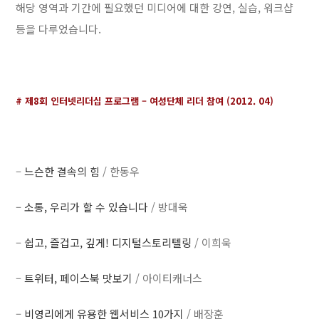
해당 영역과 기간에 필요했던 미디어에 대한 강연, 실습, 워크샵
등을 다루었습니다.
# 제8회 인터넷리더십 프로그램 – 여성단체 리더 참여 (2012. 04)
–
느슨한 결속의 힘
/ 한동우
–
소통, 우리가 할 수 있습니다
/ 방대욱
–
쉽고, 즐겁고, 깊게! 디지털스토리텔링
/ 이희욱
–
트위터, 페이스북 맛보기
/ 아이티캐너스
–
비영리에게 유용한 웹서비스 10가지
/ 배장훈