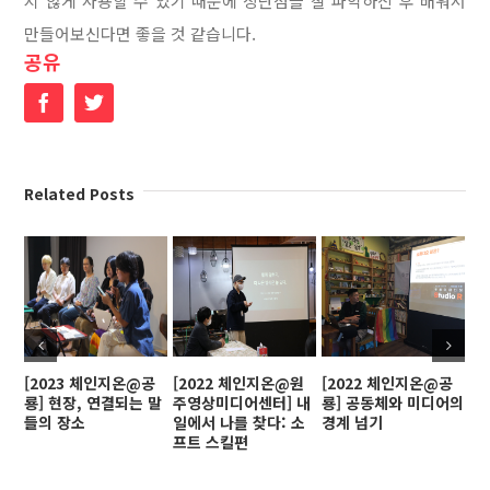
지 않게 사용할 수 있기 때문에 장단점을 잘 파악하신 후 배워서
만들어보신다면 좋을 것 같습니다.
공유
Facebook
Twitter
Related Posts
[2023 체인지온@공
[2022 체인지온@원
[2022 체인지온@공
[
룡] 현장, 연결되는 말
주영상미디어센터] 내
룡] 공동체와 미디어의
인
들의 장소
일에서 나를 찾다: 소
경계 넘기
프트 스킬편