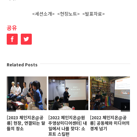
<세션소개>
<현장노트>
<발표자료>
공유
Facebook
Twitter
Related Posts
[2023 체인지온@공
[2022 체인지온@원
[2022 체인지온@공
[
룡] 현장, 연결되는 말
주영상미디어센터] 내
룡] 공동체와 미디어의
인
들의 장소
일에서 나를 찾다: 소
경계 넘기
프트 스킬편