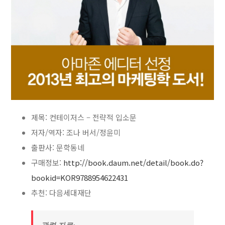
제목: 컨테이저스 – 전략적 입소문
저자/역자: 조나 버서/정윤미
출판사: 문학동네
구매정보:
http://book.daum.net/detail/book.do?
bookid=KOR9788954622431
추천: 다음세대재단