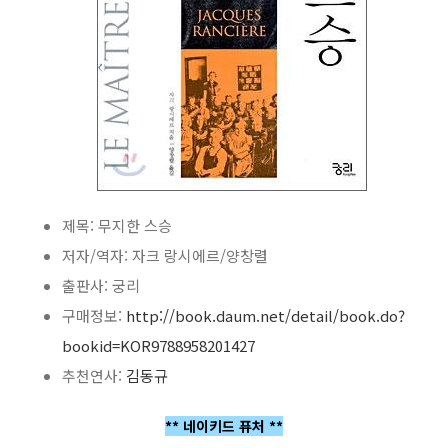
제목: 무지한 스승
저자/역자: 자크 랑시에르/양창렬
출판사: 궁리
구매정보:
http://book.daum.net/detail/book.do?
bookid=KOR9788958201427
추천연사:
김동규
** 네이키드 퓨처 **