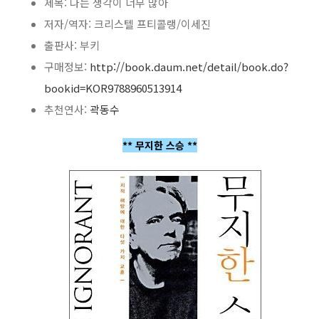
제목: 나는 생각이 너무 많아
저자/역자: 크리스텔 프티콜랭/이세진
출판사: 부키
구매정보:
http://book.daum.net/detail/book.do?
bookid=KOR9788960513914
추천연사:
곽동수
** 무지한 스승 **