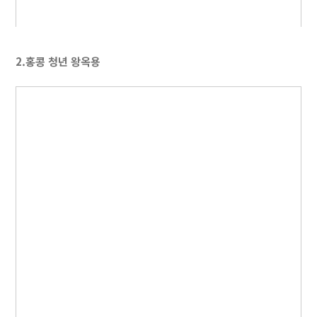
2.홍콩 청년 왕옥용