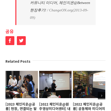
커뮤니티 미디어, 체인지온@Between
현장후기!
/ ChangeON.org(2013-09-
09)
공유
Facebook
Twitter
Related Posts
[2023 체인지온@공
[2022 체인지온@원
[2022 체인지온@공
[
룡] 현장, 연결되는 말
주영상미디어센터] 내
룡] 공동체와 미디어의
인