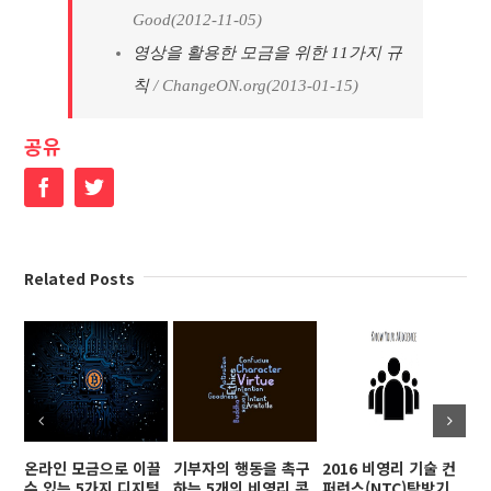
Good(2012-11-05)
영상을 활용한 모금을 위한 11가지 규
칙
/ ChangeON.org(2013-01-15)
공유
Facebook
Twitter
Related Posts
온라인 모금으로 이끌
기부자의 행동을 촉구
2016 비영리 기술 컨
[S
수 있는 5가지 디지털
하는 5개의 비영리 콘
퍼런스(NTC)탐방기
잡