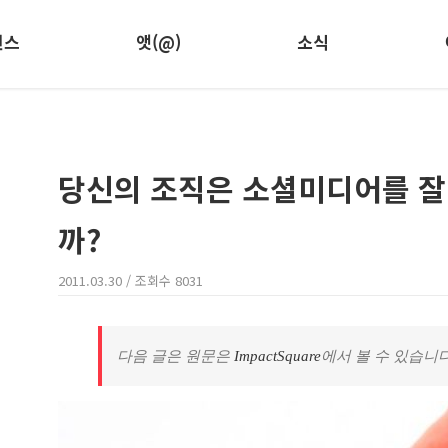
런스
앳(@)
소식
당신의 조직은 소셜미디어를 잘
까?
2011.03.30
/ 조회수
8031
다음 글은 원문은
ImpactSquare
에서 볼 수 있습니다