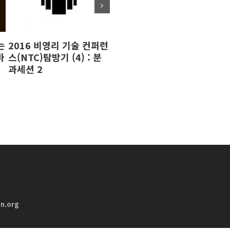
는
2016 비영리 기술 컨퍼런
페이스북 동영상을 빠르게
페
마
스(NTC)탐방기 (4) : 분
시작하기 위한 10가지 방
시
과세션 2
법(2편)
법(
n.org