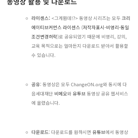
동영상 활용 및 다운로드
라이센스:
<그게뭔데!?> 동영상 시리즈는 모두
크리
에이티브커먼스 라이센스
(
저작자표시-비영리-동일
조건변경허락
)로 공유되었기 때문에 비영리, 강의,
교육 목적으로는 얼마든지 다운로드 받아서 활용할
수 있습니다.
공유
: 동영상은 모두 ChangeON.org와 동시에 다
음세대재단
비메오
와
유투브
동영상 공유 웹서비스
에 올렸습니다.
다운로드
: 다운로드를 원하시면
유튜브
에서 동영상