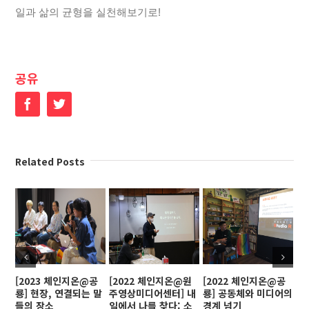
일과 삶의 균형을 실천해보기로!
공유
Facebook
Twitter
Related Posts
[2023 체인지온@공
[2022 체인지온@원
[2022 체인지온@공
[
룡] 현장, 연결되는 말
주영상미디어센터] 내
룡] 공동체와 미디어의
인
들의 장소
일에서 나를 찾다: 소
경계 넘기