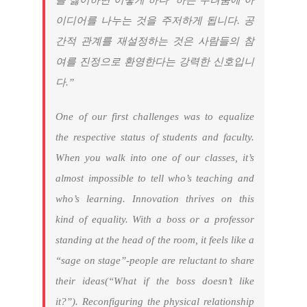
을 싫어하면 어떻게 하나’ 하는 두려움에 아
이디어를 나누는 것을 주저하게 됩니다. 공
간적
관계를 재설정하는 것은 사람들의 참
여를 진정으로 환영한다는 강력한 신호입니
다.”
One of our first challenges was to equalize
the respective status of students and faculty.
When you walk into one of our classes, it’s
almost impossible to tell who’s teaching and
who’s learning. Innovation thrives on this
kind of equality. With a boss or a professor
standing at the head of the room, it feels like a
“sage on stage”-people are reluctant to share
their ideas
(
“What if the boss doesn’t like
it?”). Reconfiguring the physical relationship