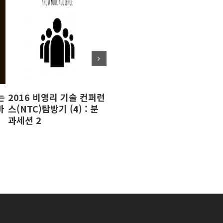
는
2016 비영리 기술 컨퍼런
페이스북 동영상을 빠르게
페
마
스(NTC)탐방기 (4) : 분
시작하기 위한 10가지 방
시
과세션 2
법(2편)
법(