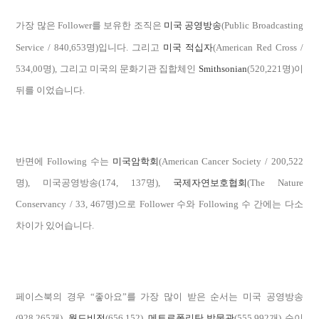
가장 많은 Follower를 보유한 조직은
미국 공영방송
(Public Broadcasting
Service / 840,653명)입니다. 그리고
미국 적십자
(American Red Cross /
534,00명), 그리고 미국의 문화기관 집합체인
Smithsonian
(520,221명)이
뒤를 이었습니다.
반면에 Following 수는
미국암학회
(American Cancer Society / 200,522
명), 미국공영방송(174, 137명),
국제자연보호협회
(The Nature
Conservancy / 33, 467명)으로 Follower 수와 Following 수 간에는 다소
차이가 있어습니다.
페이스북의 경우 “좋아요”를 가장 많이 받은 순서는 미국 공영방송
(928,265개),
월드비전
(656,152),
메트로폴리탄 박물관
(555,992개) 순이